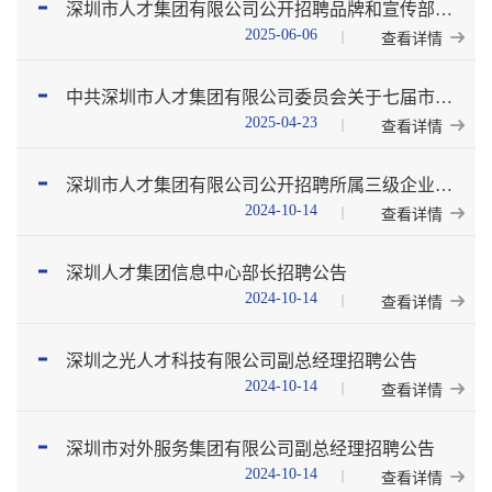
深圳市人才集团有限公司公开招聘品牌和宣传部部长的公告
2025-06-06
查看详情
中共深圳市人才集团有限公司委员会关于七届市委第七轮巡察整改进展情况的通报
2025-04-23
查看详情
深圳市人才集团有限公司公开招聘所属三级企业负责人的公告
2024-10-14
查看详情
深圳人才集团信息中心部长招聘公告
2024-10-14
查看详情
深圳之光人才科技有限公司副总经理招聘公告
2024-10-14
查看详情
深圳市对外服务集团有限公司副总经理招聘公告
2024-10-14
查看详情