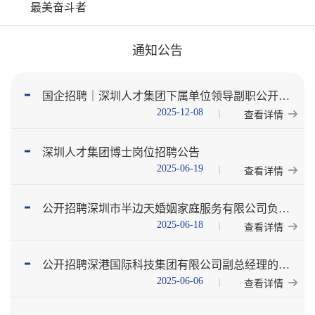
最美奋斗者
通知公告
国企招聘｜深圳人才集团下属单位领导副职公开招聘
2025-12-08
查看详情
深圳人才集团博士岗位招聘公告
2025-06-19
查看详情
公开招聘深圳市半边天婚姻家庭服务有限公司负责人的公告
2025-06-18
查看详情
公开招聘深港国际科技集团有限公司副总经理的公告
2025-06-06
查看详情