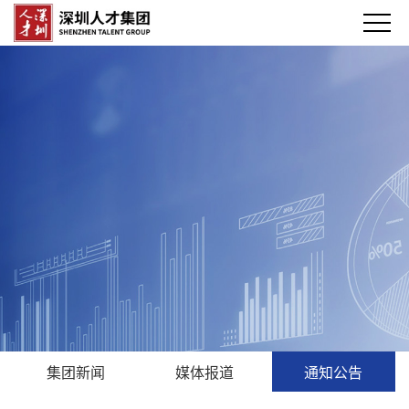
集团新闻
媒体报道
通知公告