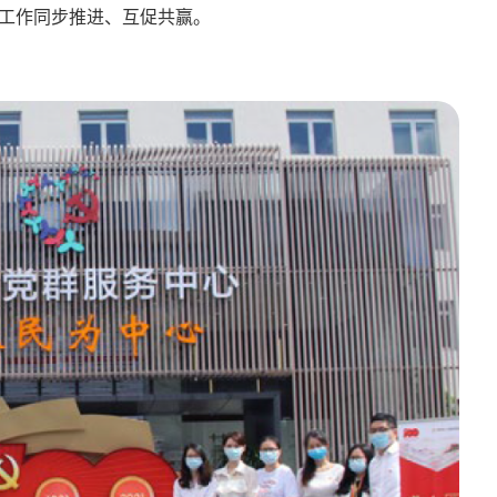
工作同步推进、互促共赢。