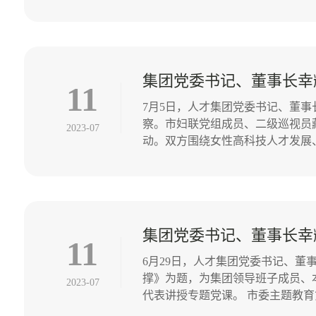
及调研标杆企业的相关运营经验，
集团党委书记、董事长幸
11
7月5日，人才集团党委书记、董
察。市妇联党组成员、二级巡视员
2023-07
动。双方围绕女性高科技人才发展
画书博物馆、托育中心和小剧场等
集团党委书记、董事长幸
11
6月29日，人才集团党委书记、董
撑》为题，为集团领导班子成员、
2023-07
代表讲授专题党课。 市委主题教
高主持，并传达学习习近平总书记