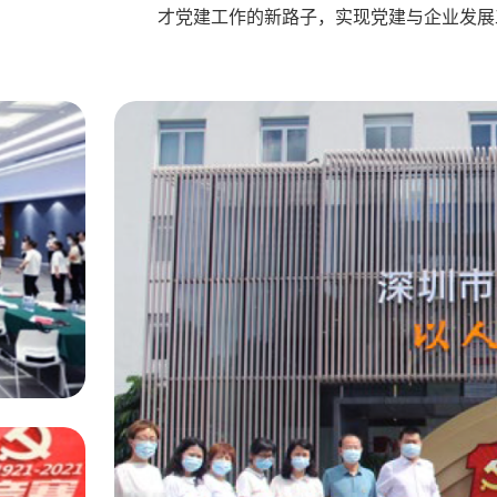
才党建工作的新路子，实现党建与企业发展