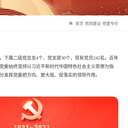
·
首页·
党团建设
党建专栏
下属二级党总支4个、党支部30个，现有党员242名。近年
党委始终坚持以习近平新时代中国特色社会主义思想为指
分发挥党委把方向、管大局、促落实的领导作用。