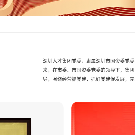
深圳人才集团党委，隶属深圳市国资委党委，
来，在市委、市国资委党委的领导下，集团
导，围绕经营抓党建，抓好党建促发展，充