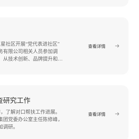
星社区开展“党代表进社区”
查看详情
务有限公司相关人员参加调
，从技术创新、品牌提升和区
查研究工作
作，了解对口帮扶工作进展。
查看详情
集团党委办公室主任陈修峰，
加调研。