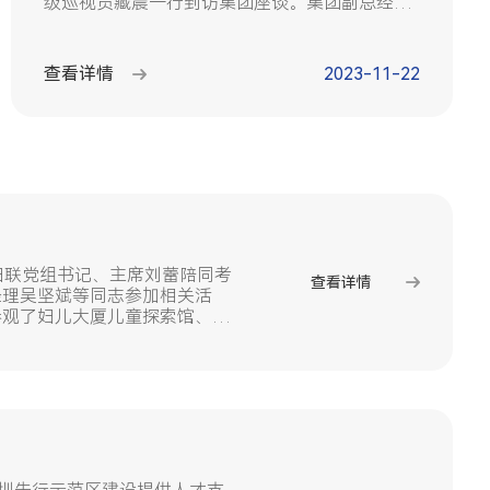
级巡视员藏晨一行到访集团座谈。集团副总经
理、人服公司董事长吴坚斌，集团工会女工委主
任、人服公司总经理谢宏等同志参加会议。为进
查看详情
2023-11-22
一步推动主题教育调研中发现有关就业方面的问
题，积极履行社会责任，双方紧密围绕家政进社
区、推进“妈妈岗”就业模式、下一步合作方向等
开展交流。会上，藏晨介绍了深圳家政服务的现
状及调研标杆企业的相关运营经验，并就新业态
背景下，女性灵活就业新模式——“妈妈岗”相关
妇联党组书记、主席刘蕾陪同考
查看详情
经理吴坚斌等同志参加相关活
政策作了分享。
参观了妇儿大厦儿童探索馆、图