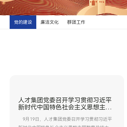
党的建设
廉洁文化
群团工作
人才集团党委召开学习贯彻习近平
新时代中国特色社会主义思想主题
教育总结大会
9月19日，人才集团党委召开学习贯彻习近平