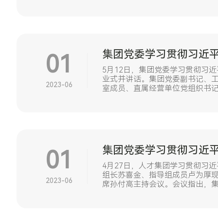
集团党委学习贯彻习近
01
5月12日，集团党委学习贯彻习
业式并讲话。集团党委副书记、
2023-06
室成员、直属经营单位党组织书
主义思想这个根本任务，紧扣主题
自学等形式开展，主题突出、内
风，确保学出笃信笃行、绝对忠
集团党委学习贯彻习近
01
4月27日，人才集团学习贯彻习
组长苏喜金、指导组成员卢为厚
2023-06
席孙付高主持会议。会议指出，
选读》《习近平新时代中国特色
增进对党的政治认同、思想认同