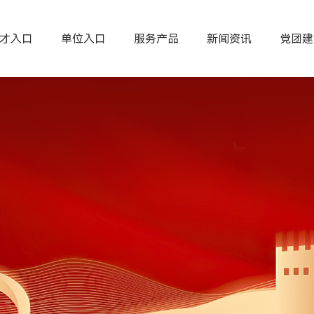
才入口
单位入口
服务产品
新闻资讯
党团建