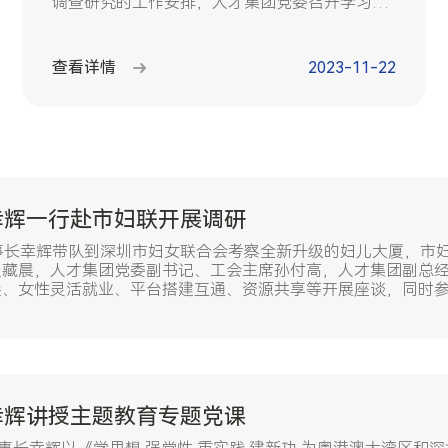
调查研究的工作安排，人才集团党委召开学习贯
彻习近平新时代中国特色社会主义思想主题教育
调研成果交流会。市委主题教育第四巡回指导组
查看详情
2023-11-22
副组长苏喜金及指导组成员到会指导。人才集团
党委书记、董事长幸辉主持会议，集团领导班子
参加会议。会上，首先班子成员依次分享调研成
果，并接受其他班子成员的建议。随后幸辉同志
详细汇报了集团党委调研工作的开展情况以及阶
幸辉一行赴市妇联开展调研
段性成效。
事长幸辉带队到深圳市妇女联合会考察全新升级的妇儿大厦，市
员藏晨，人才集团党委副书记、工会主席孙付高，人才集团副总
展、女性灵活就业、平台搭建互通、资源共享等开展座谈，同时
等。
幸辉讲授主题教育专题党课