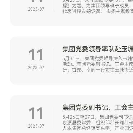
6月29日，人才集团党委书记、董
撑》为题，为集团领导班子成员
2023-07
代表讲授专题党课。 市委主题教
高主持，并传达学习习近平总书
集团党委领导率队赴玉
11
5月31日，集团党委领导深入玉
活动。集团党委副书记、工会主
2023-07
研。首先，幸辉一行前往玉塘街
域赋能等角度深入了解企业发展
集团党委副书记、工会
11
5月26日至27日，集团党委副
东源县委常委、组织部部长刘红
2023-07
人本集团总经理吴东平，产业园